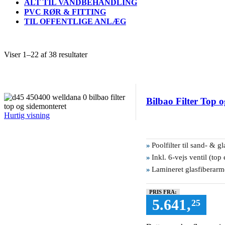
ALT TIL VANDBEHANDLING
PVC RØR & FITTING
TIL OFFENTLIGE ANLÆG
Viser 1–22 af 38 resultater
Bilbao Filter Top 
Hurtig visning
»
Poolfilter til sand- & gl
»
Inkl. 6-vejs ventil (top 
»
Lamineret glasfiberarme
PRIS FRA:
5.641
,
25