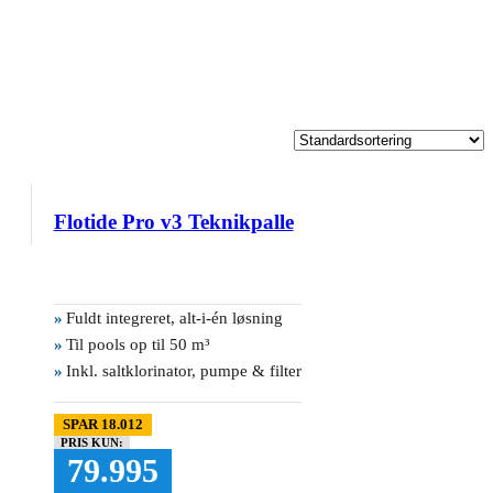
Flotide Pro v3 Teknikpalle
»
Fuldt integreret, alt-i-én løsning
»
Til pools op til 50 m³
»
Inkl. saltklorinator, pumpe & filter
SPAR 18.012
PRIS KUN:
79.995