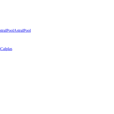
stralPool
AstralPool
s
Calplas