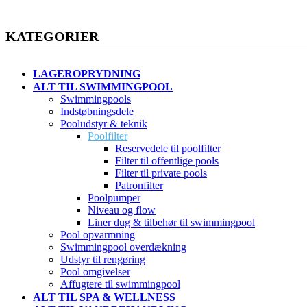
KATEGORIER
LAGEROPRYDNING
ALT TIL SWIMMINGPOOL
Swimmingpools
Indstøbningsdele
Pooludstyr & teknik
Poolfilter
Reservedele til poolfilter
Filter til offentlige pools
Filter til private pools
Patronfilter
Poolpumper
Niveau og flow
Liner dug & tilbehør til swimmingpool
Pool opvarmning
Swimmingpool overdækning
Udstyr til rengøring
Pool omgivelser
Affugtere til swimmingpool
ALT TIL SPA & WELLNESS