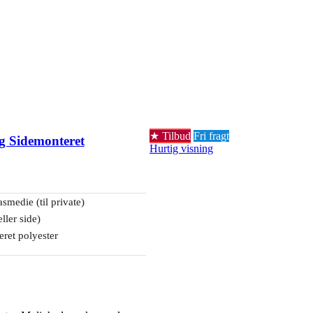
Tilbud
Fri fragt
og Sidemonteret
Hurtig visning
asmedie (til private)
eller side)
ret polyester