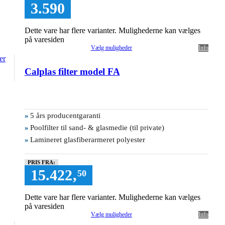
3.590
Dette vare har flere varianter. Mulighederne kan vælges
på varesiden
Vælg muligheder
Info
Calplas filter model FA
»
5 års producentgaranti
»
Poolfilter til sand- & glasmedie (til private)
»
Lamineret glasfiberarmeret polyester
PRIS FRA:
15.422
,
50
Dette vare har flere varianter. Mulighederne kan vælges
på varesiden
Vælg muligheder
Info