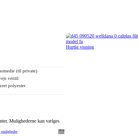
Hurtig visning
asmedie (til private)
ejs ventil
ret polyester
ianter. Mulighederne kan vælges
 muligheder
Info