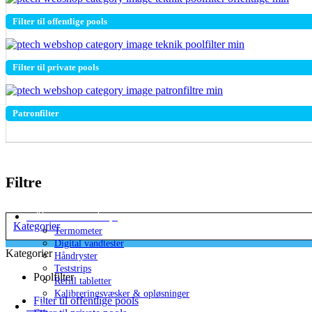
Kemistyring
Kemikontrollere
Filter til offentlige pools
Elektrode & Sensor
Kemitanke
Div. udstyr til kemi
Diverse reservedele
Filter til private pools
Saltvandsanlæg
Saltklorinator
Raffineret poolsalt
Patronfilter
Filtermedier
Filterglas
Filtersand
Aktivt kul
Filterkugler
Klorinator & Klorsvømmere
Filtre
Ozon
Doseringspumper
Måle- & testudstyr
Kategorier
Termometer
Digital vandtester
Kategorier
Håndryster
Teststrips
Poolfilter
Refill tabletter
Kalibreringsvæsker & opløsninger
Filter til offentlige pools
PVC