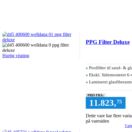
PPG Filter Deluxe
Hurtig visning
»
Poolfilter til sand- & gl
»
Ekskl. Sidemonteret 6-v
»
Lamineret glasfiberarme
PRIS FRA:
11.823
,
75
Dette vare har flere var
på varesiden
Vælg