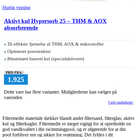
Hurtig visning
Aktivt kul Hypersorb 25 – THM & AOX
absorberende
»
Til effektiv fjernelse af THM, AOX & mikrostoffer
»
Optimeret porestruktur
»
Bituminøst baseret kul (specialaktiveret)
PRIS FRA:
1.925
Dette vare har flere varianter. Mulighederne kan vælges på
varesiden
Vælg muligheder
Filtermedie materiale dækker blandt andet filtersand, filterglas, aktivt
kul og filterkugler. Filtermedie er meget vigtigt for at opretholde en
god vandkvalitet i din swimmingpool, og er afgørende for at din
pool forbliver ren og sikker for svømning. Det fyldes i dit