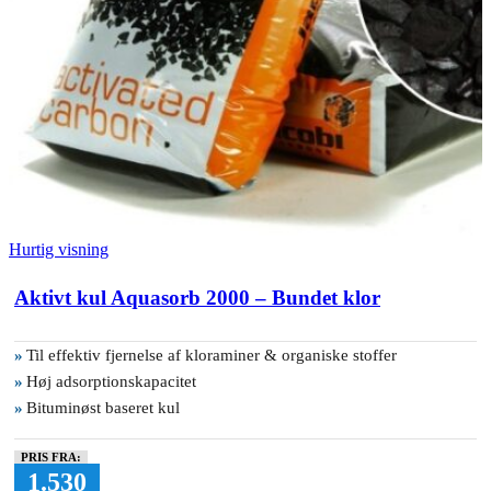
Hurtig visning
Aktivt kul Aquasorb 2000 – Bundet klor
»
Til effektiv fjernelse af kloraminer & organiske stoffer
»
Høj adsorptionskapacitet
»
Bituminøst baseret kul
PRIS FRA:
1.530