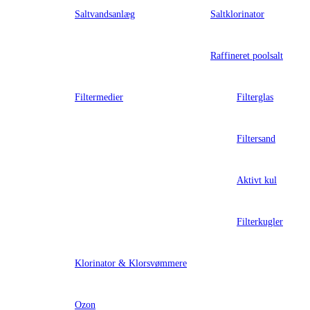
Saltvandsanlæg
Saltklorinator
Raffineret poolsalt
Filtermedier
Filterglas
Filtersand
Aktivt kul
Filterkugler
Klorinator & Klorsvømmere
Ozon