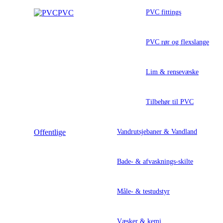
PVC
PVC fittings
PVC rør og flexslange
Lim & rensevæske
Tilbehør til PVC
Offentlige
Vandrutsjebaner & Vandland
Bade- & afvasknings-skilte
Måle- & testudstyr
Væsker & kemi