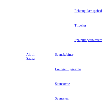
Rektangulær spabad
Tilbehør
Spa pumper/blæsere
Alt til
Saunakabiner
Sauna
Lounger liggestole
Saunaovne
Saunasten