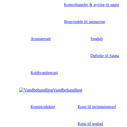
Kontrolpaneler & styring til sauna
Reservedele til saunaovne
Aromaterapi
Spaduft
Duftolie til Sauna
Koldtvandsterapi
Vandbehandling
Kemiprodukter
Kemi til swimmingpool
Kemi til spabad