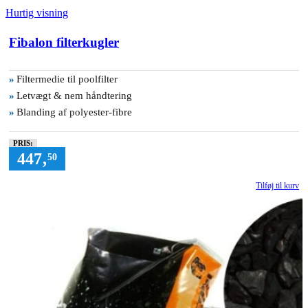
Hurtig visning
Fibalon filterkugler
»
Filtermedie til poolfilter
»
Letvægt & nem håndtering
»
Blanding af polyester-fibre
PRIS:
447
,
50
Tilføj til kurv