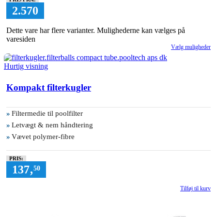
2.570
Dette vare har flere varianter. Mulighederne kan vælges på
varesiden
Vælg muligheder
Hurtig visning
Kompakt filterkugler
»
Filtermedie til poolfilter
»
Letvægt & nem håndtering
»
Vævet polymer-fibre
PRIS:
137
,
50
Tilføj til kurv