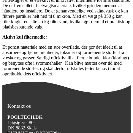
Filterkugler er et effektivt & innovativt filtermedie for små sandfiltre.
De er fremstillet af letvægtsmateriale, hvilket gør dem nemme at
håndtere og installere. De er genanvendelige ved skånevask og kan
filtrere partikler helt ned til 8 mikron. Med en vægt på 350 g kan
filterkugler erstatte 25 kg filtersand, hvilket gør dem til et praktisk og
pladsbesparende valg.
Aktivt kul filtermedie:
Et porøst materiale med en stor overflade, der gør det ideelt til at
absorbere og fjerne urenheder, toksiner og forurenende stoffer fra
væsker og gasser. Særligt effektivt til at fjerne bundet klor (klorlugt)
og benyttes ofte i svømmehaller. Kan blive mættet over tid med
forurenende stoffer, og skal derfor udskiftes (efter behov) for at
opretholde dets effektivitet.
Kontakt os
POOLTECH.DK
Løgstørvej 80
DK 8832 Skals