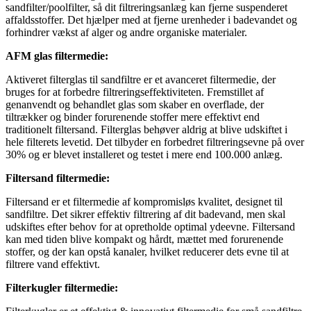
sandfilter/poolfilter, så dit filtreringsanlæg kan fjerne suspenderet
affaldsstoffer. Det hjælper med at fjerne urenheder i badevandet og
forhindrer vækst af alger og andre organiske materialer.
AFM glas filtermedie:
Aktiveret filterglas til sandfiltre er et avanceret filtermedie, der
bruges for at forbedre filtreringseffektiviteten. Fremstillet af
genanvendt og behandlet glas som skaber en overflade, der
tiltrækker og binder forurenende stoffer mere effektivt end
traditionelt filtersand. Filterglas behøver aldrig at blive udskiftet i
hele filterets levetid. Det tilbyder en forbedret filtreringsevne på over
30% og er blevet installeret og testet i mere end 100.000 anlæg.
Filtersand filtermedie:
Filtersand er et filtermedie af kompromisløs kvalitet, designet til
sandfiltre. Det sikrer effektiv filtrering af dit badevand, men skal
udskiftes efter behov for at opretholde optimal ydeevne. Filtersand
kan med tiden blive kompakt og hårdt, mættet med forurenende
stoffer, og der kan opstå kanaler, hvilket reducerer dets evne til at
filtrere vand effektivt.
Filterkugler filtermedie: