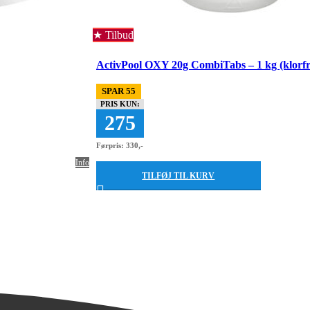
Tilbud
ActivPool OXY 20g CombiTabs – 1 kg (klorfr
SPAR 55
PRIS KUN:
275
Førpris: 330,-
Info
TILFØJ TIL KURV