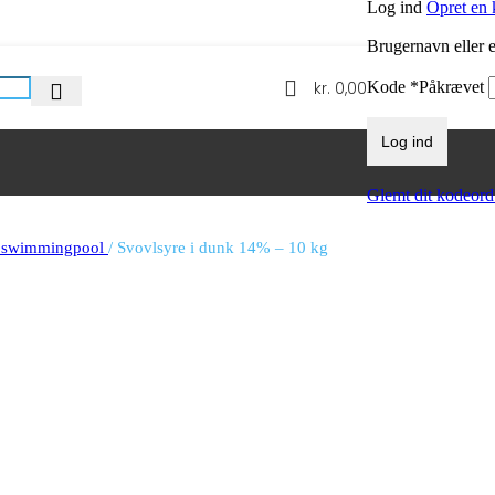
Log ind
Opret en 
Brugernavn eller 
kr.
0,00
Kode
*
Påkrævet
Log ind
Glemt dit kodeord
l swimmingpool
/
Svovlsyre i dunk 14% – 10 kg