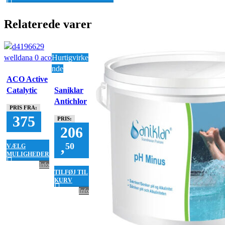
Relaterede varer
Hurtigvirke
nde
ACO Active
Catalytic
Saniklar
Oxidation
Antichlor
PRIS FRA:
– 1 kg
375
PRIS:
206
,
50
VÆLG
MULIGHEDER
Info
TILFØJ TIL
KURV
Info