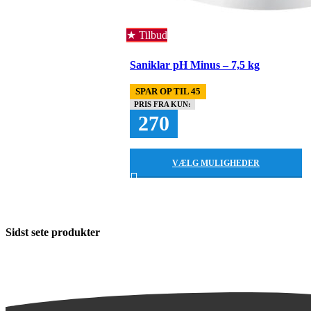
Tilbud
Saniklar pH Minus – 7,5 kg
SPAR OP TIL 45
PRIS FRA KUN:
270
VÆLG MULIGHEDER
Sidst sete produkter