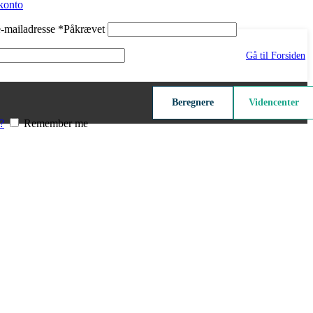
konto
e-mailadresse
*
Påkrævet
Gå til Forsiden
Beregnere
Videncenter
?
Remember me