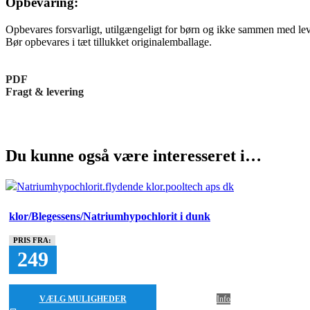
Opbevaring:
Opbevares forsvarligt, utilgængeligt for børn og ikke sammen med le
Bør opbevares i tæt tillukket originalemballage.
PDF
Fragt & levering
Du kunne også være interesseret i…
klor/Blegessens/Natriumhypochlorit i dunk
PRIS FRA:
249
VÆLG MULIGHEDER
Info