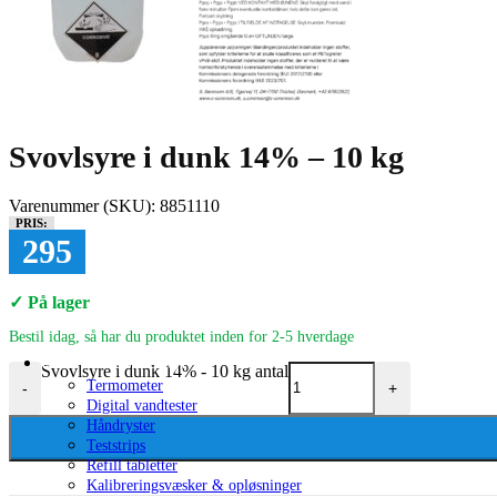
Til svømmehal
Kemistyring
Kemikontrollere
Elektrode & Sensor
Kemitanke
Div. udstyr til kemi
Diverse reservedele
Saltvandsanlæg
Svovlsyre i dunk 14% – 10 kg
Saltklorinator
Raffineret poolsalt
Filtermedier
Varenummer (SKU):
8851110
Filterglas
PRIS:
295
Filtersand
Aktivt kul
Filterkugler
✓ På lager
Klorinator & Klorsvømmere
Ozon
Bestil idag, så har du produktet inden for 2-5 hverdage
Doseringspumper
Måle- & testudstyr
Svovlsyre i dunk 14% - 10 kg antal
Termometer
-
+
Digital vandtester
Håndryster
Teststrips
Refill tabletter
Kalibreringsvæsker & opløsninger