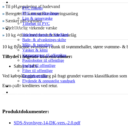
PVC
»
Til pH-regulering af badevand
PVC fittings
»
Beregnet til automatiske doseringsanlæg
PVC rør og flexslange
Lim & rensevæske
»
Sænker pH-værdien
Tilbehør til PVC
»
Øjeblikkelig virkende væske
Offentlige
»
10 kg - dunk med tætsluttende skruelåg
Vandrutsjebaner & Vandland
Bade- & afvasknings-skilte
Måle- & testudstyr
10 kg flydende svovlsyre i dunk til svømmehaller, større svømme- & b
Væsker & kemi
Varmepumper til offentlige
Tilbydes i følgende koncentrationer:
Poolrobotter til offentlige
Spabad til offentlige
Saltsyre 14%
Filter til offentlige
Ved køb pålægges et tillæg på fragt grundet varens klassifikation som 
Overløbsrender
Flydende & oppustelig vandpark
Euro-palle krediteres ved retur.
Tilbud
Lageroprydning
Produktdokumenter:
SDS-Svovlsyre-14-DK-vers.-2.0.pdf