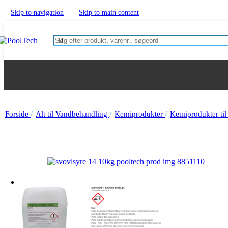
Swimspa
Skip to navigation
Skip to main content
Varmepumper til udespa
Tilbehør
Indespa
Hjørne spabad
Rektangulær spabad
Tilbehør
Spa pumper/blæsere
Alt til Sauna
Saunakabiner
Lounger liggestole
Saunaovne
Forside
/
Alt til Vandbehandling
/
Kemiprodukter
/
Kemiprodukter ti
Saunasten
Kontrolpaneler & styring til sauna
Reservedele til saunaovne
Aromaterapi
Spaduft
Duftolie til Sauna
Koldtvandsterapi
Vandbehandling
Kemiprodukter
Kemi til swimmingpool
Kemi til spabad
Specialprodukter